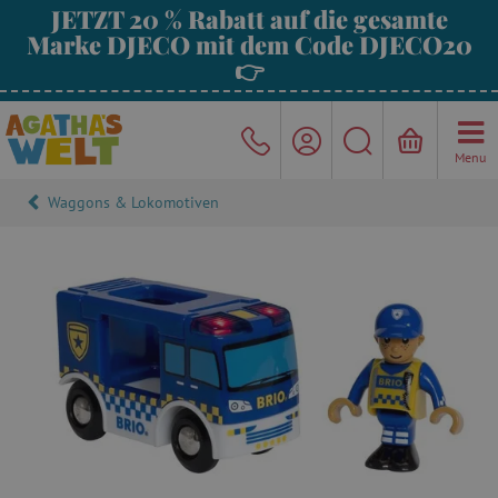
JETZT 20 % Rabatt auf die gesamte
Marke DJECO mit dem Code DJECO20
👉
Menu
Waggons & Lokomotiven