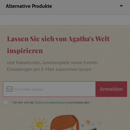
.vimeo.com
Alternative Produkte
_pinterest_ct_ua
Pinterest Inc.
Lassen Sie sich von Agatha's Welt
.ct.pinterest.com
inspirieren
cjConsent
.agathaswelt.de
und Rabattcodes, Gewinnspiele sowie Events-
Einladungen per E-Mail zukommen lassen
FPAU
.agathaswelt.de
Anmelden
*
Ich bin mit der
Datenschutzerklärung
einverstanden.
_lb
.agathaswelt.de