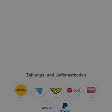
VISITOR_PRIVACY_METADATA
YouTube
.youtube.com
Zahlungs- und Liefermethoden
lastVisitedProduct
www.agathaswelt.de