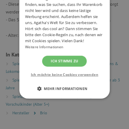
- Diese Produkte dürfen nicht mit dem Hausmüll entsorgt
finden, was Sie suchen, dass Ihr Warenkorb
nicht leer wird und dass keine lästige
werden.
Werbung erscheint. Außerdem helfen sie
- Das Spielzeug vor Feuchtigkeit und Nässe schützen.
uns, Agatha's Welt für Sie zu verbessern.
Hört sich das cool an? Dann stimmen Sie
bitte den Cookie-Regeln zu, nach denen wir
- Alter: ab 3 Jahren
mit Cookies spielen. Vielen Dank!
Weitere Informationen
In Kategorien eingeteilt
ICH STIMME ZU
Spielzeug nach Typ
Holzeisenbahnen
Waggons &
Lokomotiven
Ich möchte keine Cookies verwenden
Spielzeug nach Alter
Spiele & Spielzeug für Kinder ab 3
Jahre
MEHR INFORMATIONEN
Spielzeug nach Alter
Spiele & Spielzeug für
UNBEDINGT ERFORDERLICH
Vorschulkinder (Alter 5+)
Hersteller
Brio
PERFORMANCE
TARGETING