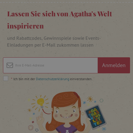
FPAU
.agathaswelt.de
Lassen Sie sich von Agatha's Welt
inspirieren
und Rabattcodes, Gewinnspiele sowie Events-
Einladungen per E-Mail zukommen lassen
_lb
.agathaswelt.de
Anmelden
_lb_ccc
.agathaswelt.de
*
Ich bin mit der
Datenschutzerklärung
einverstanden.
product_filter_remember
www.agathaswelt.de