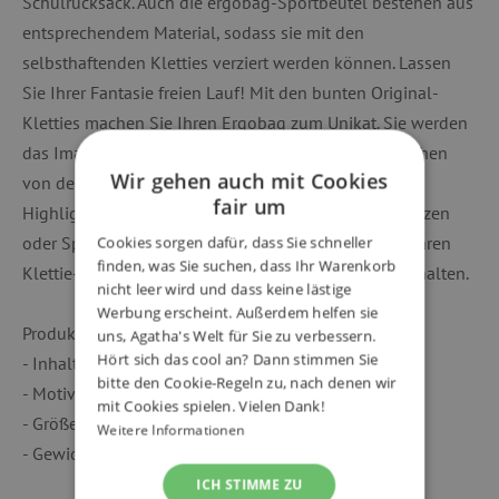
Schulrucksack. Auch die ergobag-Sportbeutel bestehen aus
entsprechendem Material, sodass sie mit den
selbsthaftenden Kletties verziert werden können. Lassen
Sie Ihrer Fantasie freien Lauf! Mit den bunten Original-
Kletties machen Sie Ihren Ergobag zum Unikat. Sie werden
das Image Ihres Rucksacks sofort verändern. Abgesehen
Wir gehen auch mit Cookies
von den Motiven bieten die Kletties ein optisches
fair um
Highlight. Kinder lieben es, ihren Schulrucksack, -ranzen
oder Sportbeutel immer wieder mit dem austauschbaren
Cookies sorgen dafür, dass Sie schneller
finden, was Sie suchen, dass Ihr Warenkorb
Klettie-Set nach Lust und Laune individuell umzuschalten.
nicht leer wird und dass keine lästige
Werbung erscheint. Außerdem helfen sie
Produktdetails:
uns, Agatha's Welt für Sie zu verbessern.
Hört sich das cool an? Dann stimmen Sie
- Inhalt: 5 Kletties (Design)
bitte den Cookie-Regeln zu, nach denen wir
- Motiv: Kätzchen
mit Cookies spielen. Vielen Dank!
- Größe: 6.7 x 2.8 x 6.7 cm (B/H/T)
Weitere Informationen
- Gewicht: 110 g
ICH STIMME ZU