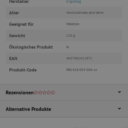
Hersteller
Ergobag
Benutzeranmeldung und die Kontoverwaltung.
Ohne die unbedingt erforderlichen Cookies
Alter
kann die Website nicht ordnungsgemäß
Vorschulkinder, ab 6 Jahre
verwendet werden.
Geeignet für
Mädchen
Name
Provider
/
Domäne
featureFlagIdentifier
www.agathaswelt.de
Gewicht
110 g
PHPSESSID
PHP.net
Ökologisches Produkt
www.agathaswelt.de
Ja
EAN
4057081011971
__cf_bm
Cloudflare Inc.
.vimeo.com
Produkt-Code
ERG-KLE-003-006-xx
Rezensionen
_pinterest_ct_ua
Pinterest Inc.
.ct.pinterest.com
Alternative Produkte
cjConsent
.agathaswelt.de