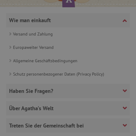
_sp_ses.ab3e
www.agathaswelt.de
CookieScriptConsent
CookieScript
Wie man einkauft
www.agathaswelt.de
Versand und Zahlung
Europaweiter Versand
Allgemeine Geschäftsbedingungen
__cf_bm
Cloudflare Inc.
.heureka.cz
Schutz personenbezogener Daten (Privacy Policy)
Haben Sie Fragen?
_sp_id.ab3e
www.agathaswelt.de
Über Agatha's Welt
featureFlagCheckoutExperimentVariant
www.agathaswelt.de
Treten Sie der Gemeinschaft bei
FPID
.agathaswelt.de