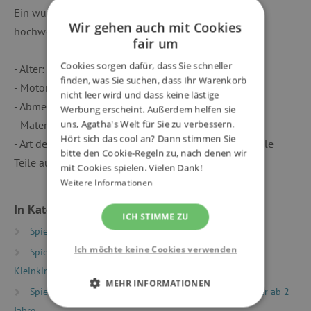
Ein wunderbarer Spielspaß mit tollem Design und
Wir gehen auch mit Cookies
hochwertiger Verarbeitung.
fair um
Cookies sorgen dafür, dass Sie schneller
- Alter: 1 - 3 Jahre
finden, was Sie suchen, dass Ihr Warenkorb
- Motorik und Tastsinn
nicht leer wird und dass keine lästige
- Abmessungen: 13,5 x 13,5 x 87,5 cm
Werbung erscheint. Außerdem helfen sie
uns, Agatha's Welt für Sie zu verbessern.
- Material(ien): Pappe
Hört sich das cool an? Dann stimmen Sie
- Art der Schachtel: Schöne Box, sehr praktisch, um alle
bitte den Cookie-Regeln zu, nach denen wir
Teile aufzubewahren
mit Cookies spielen. Vielen Dank!
Weitere Informationen
In Kategorien eingeteilt
ICH STIMME ZU
Spielzeug nach Typ
Motorikspielzeug
Ich möchte keine Cookies verwenden
Spielzeug nach Alter
Spiele und Spielzeug für
Kleinkinder
MEHR INFORMATIONEN
Spielzeug nach Alter
Spiele & Spielzeug für Kinder ab 2
Jahre