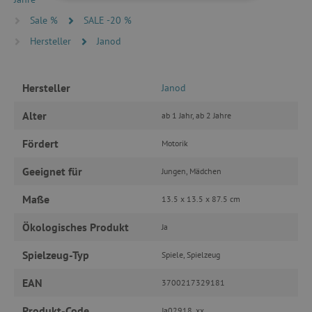
UNBEDINGT ERFORDERLICH
Sale %
SALE -20 %
PERFORMANCE
Hersteller
Janod
TARGETING
Hersteller
Janod
FUNKTIONALITÄT
Alter
ab 1 Jahr, ab 2 Jahre
Fördert
Motorik
Unbedingt erforderlich
Performance
Geeignet für
Jungen, Mädchen
Targeting
Funktionalität
Maße
13.5 x 13.5 x 87.5 cm
Unbedingt erforderliche Cookies ermöglichen
wesentliche Kernfunktionen der Website wie die
Ökologisches Produkt
Ja
Benutzeranmeldung und die Kontoverwaltung.
Ohne die unbedingt erforderlichen Cookies
Spielzeug-Typ
Spiele, Spielzeug
kann die Website nicht ordnungsgemäß
verwendet werden.
EAN
3700217329181
Name
Provider
/
Domäne
featureFlagIdentifier
www.agathaswelt.de
Produkt-Code
Ja02918_xx