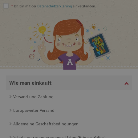
*
Ich bin mit der
Datenschutzerklärung
einverstanden.
_lb
.agathaswelt.de
_lb_ccc
.agathaswelt.de
Wie man einkauft
product_filter_remember
www.agathaswelt.de
Versand und Zahlung
_sp_ses.ab3e
www.agathaswelt.de
Europaweiter Versand
CookieScriptConsent
CookieScript
www.agathaswelt.de
Allgemeine Geschäftsbedingungen
Schutz personenbezogener Daten (Privacy Policy)