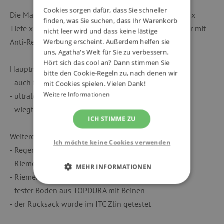
Cookies sorgen dafür, dass Sie schneller
Die Maße des Rucksacks sind 39 x 19 x 28 cm (Höhe x
finden, was Sie suchen, dass Ihr Warenkorb
Tiefe x Breite), das Material ist hochwertiges Polyester mit
nicht leer wird und dass keine lästige
Anti-Regen-Beschichtung.
Werbung erscheint. Außerdem helfen sie
uns, Agatha's Welt für Sie zu verbessern.
Hört sich das cool an? Dann stimmen Sie
Hauptmerkmale:
bitte den Cookie-Regeln zu, nach denen wir
- auch für kleine Erstklässler geeignet
mit Cookies spielen. Vielen Dank!
Weitere Informationen
- ultraleicht, ideal für die 1. - 3. Klasse
- wiegt weniger als 0,9 kg!
ICH STIMME ZU
Weitere Innovationen:
Ich möchte keine Cookies verwenden
- Regenbeschichtung - der Stoff wird nicht nass
- Riemen, um den Rucksack mit der Hand zu tragen
MEHR INFORMATIONEN
- Riemen zum Aufhängen des Rucksacks
UNBEDINGT ERFORDERLICH
- fester Boden aus TOPDURA mit Beinen
- der Rucksack wurde im ITC Zlin getestet
PERFORMANCE