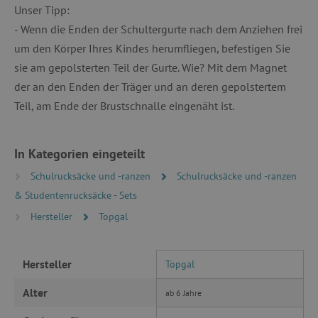
Unser Tipp:
TARGETING
- Wenn die Enden der Schultergurte nach dem Anziehen frei
um den Körper Ihres Kindes herumfliegen, befestigen Sie
FUNKTIONALITÄT
sie am gepolsterten Teil der Gurte. Wie? Mit dem Magnet
der an den Enden der Träger und an deren gepolstertem
Teil, am Ende der Brustschnalle eingenäht ist.
Unbedingt erforderlich
Performance
Targeting
Funktionalität
In Kategorien eingeteilt
Unbedingt erforderliche Cookies ermöglichen
wesentliche Kernfunktionen der Website wie die
Schulrucksäcke und -ranzen
Schulrucksäcke und -ranzen
Benutzeranmeldung und die Kontoverwaltung.
& Studentenrucksäcke - Sets
Ohne die unbedingt erforderlichen Cookies
kann die Website nicht ordnungsgemäß
Hersteller
Topgal
verwendet werden.
Name
Provider
/
Domäne
featureFlagIdentifier
www.agathaswelt.de
Hersteller
Topgal
PHPSESSID
PHP.net
Alter
ab 6 Jahre
www.agathaswelt.de