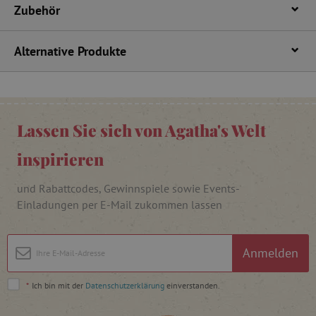
Zubehör
_lb
.agathaswelt.de
_lb_ccc
.agathaswelt.de
Alternative Produkte
Lassen Sie sich von Agatha's Welt
inspirieren
product_filter_remember
www.agathaswelt.de
und Rabattcodes, Gewinnspiele sowie Events-
_sp_ses.ab3e
www.agathaswelt.de
Einladungen per E-Mail zukommen lassen
CookieScriptConsent
CookieScript
www.agathaswelt.de
Anmelden
*
Ich bin mit der
Datenschutzerklärung
einverstanden.