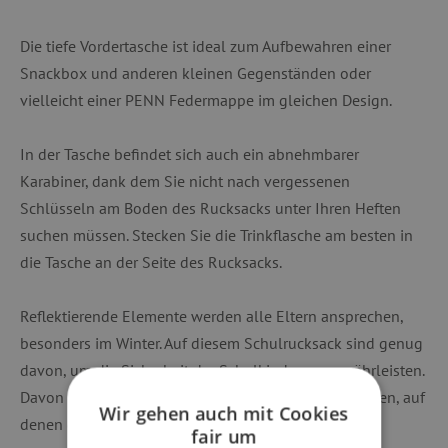
Die tiefe Vordertasche ist ideal zum Aufbewahren einer
Snackbox und anderen kleinen Gegenständen oder
vielleicht einer PENN Federmappe im gleichen Design.
In der Tasche befindet sich auch ein abnehmbarer
Karabiner, dank dem Sie nicht nach vergessenen
Schlüsseln am Boden des Rucksacks unter Ihren Heften
suchen müssen. Stecken Sie die Trinkflasche am besten in
die Tasche an der Seite des Rucksacks.
Reflektierende Elemente werden alle Eltern ansprechen,
besonders im Winter. Auf diesem Schulrucksack sind genug
davon, um die Sicherheit der Schulkinder zu gewährleisten.
Davon können Sie sich auf den Detailfotos überzeugen, auf
Wir gehen auch mit Cookies
denen der Rucksack auch im Dunkeln fotografiert ist.
fair um