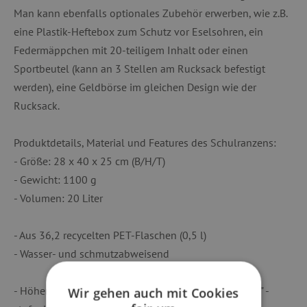
Man kann ebenfalls optionales Zubehör erwerben, wie z.B.
eine Plastik-Heftebox zum Schutz vor Eselsohren, ein
Federmäppchen mit 20-teiligem Inhalt oder einen
Sportbeutel (kann an 3 Stellen am Rucksack befestigt
werden), eine Geldbörse im gleichen Design wie der
Rucksack.
Produktdetails, Material und Features des Schulranzens:
- Größe: 28 x 40 x 25 cm (B/H/T)
- Gewicht: 1100 g
- Volumen: 20 Liter
- Aus 36,2 recycelten PET-Flaschen (0,5 l)
- Wasser- und schmutzabweisend
- Höhenverstellbares Tragesystem "Your-Size-System" -
Wir gehen auch mit Cookies