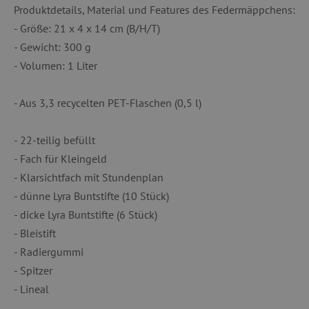
Produktdetails, Material und Features des Federmäppchens:
TARGETING
- Größe: 21 x 4 x 14 cm (B/H/T)
- Gewicht: 300 g
FUNKTIONALITÄT
- Volumen: 1 Liter
- Aus 3,3 recycelten PET-Flaschen (0,5 l)
Unbedingt erforderlich
Performance
- 22-teilig befüllt
Targeting
Funktionalität
- Fach für Kleingeld
Unbedingt erforderliche Cookies ermöglichen
- Klarsichtfach mit Stundenplan
wesentliche Kernfunktionen der Website wie die
Benutzeranmeldung und die Kontoverwaltung.
- dünne Lyra Buntstifte (10 Stück)
Ohne die unbedingt erforderlichen Cookies
kann die Website nicht ordnungsgemäß
- dicke Lyra Buntstifte (6 Stück)
verwendet werden.
- Bleistift
Name
Provider
/
Domäne
- Radiergummi
featureFlagIdentifier
www.agathaswelt.de
- Spitzer
PHPSESSID
PHP.net
- Lineal
www.agathaswelt.de