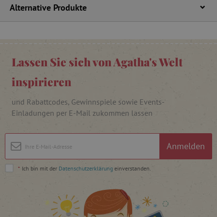
FPLC
.agathaswelt.de
Alternative Produkte
Lassen Sie sich von Agatha's Welt
inspirieren
VISITOR_PRIVACY_METADATA
YouTube
und Rabattcodes, Gewinnspiele sowie Events-
.youtube.com
Einladungen per E-Mail zukommen lassen
Anmelden
*
Ich bin mit der
Datenschutzerklärung
einverstanden.
lastVisitedProduct
www.agathaswelt.de