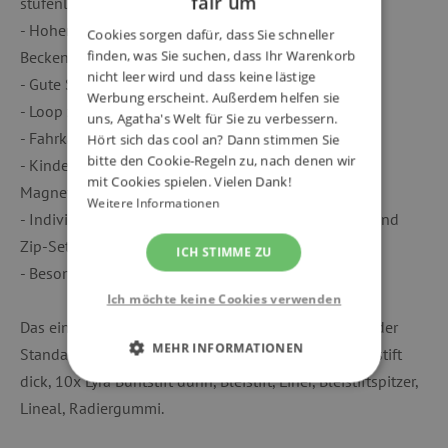
fair um
stufenlose Rückenlängenanpassung
- Hoher Tragekomfort durch breite, gepolsterte
Cookies sorgen dafür, dass Sie schneller
finden, was Sie suchen, dass Ihr Warenkorb
Beckenflossen
nicht leer wird und dass keine lästige
- Gute Sichtbarkeit durch Reflektoren rundherum
Werbung erscheint. Außerdem helfen sie
- Loop zum Anbringen von Hangies
uns, Agatha's Welt für Sie zu verbessern.
- Fahrkartenfach am Beckengurt
Hört sich das cool an? Dann stimmen Sie
bitte den Cookie-Regeln zu, nach denen wir
- Kinderleichtes Öffnen und Schließen durch
mit Cookies spielen. Vielen Dank!
Magnetschnalle
Weitere Informationen
- Individualisierbar durch Kletties, Hangies, Zippies und
Zip-Sets
ICH STIMME ZU
- Besonders auffällig durch reflektierende Prints
Ich möchte keine Cookies verwenden
Das einstöckige Schüleretui mit einer Klappe ist mit der
MEHR INFORMATIONEN
Standardausrüstung (22 Stück) befüllt - 6x Lyra Buntstift
dick, 10x Lyra Buntstift dünn, Bleistift, Liner, Bleistiftspitzer,
UNBEDINGT ERFORDERLICH
Lineal, Radiergummi.
PERFORMANCE