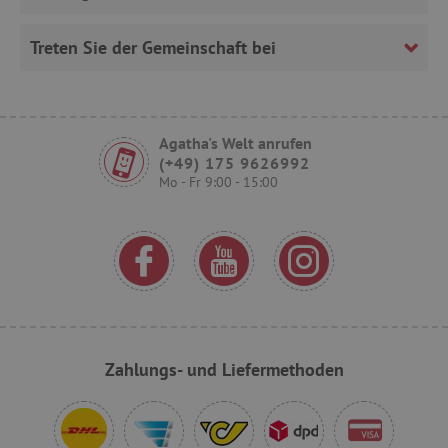
Treten Sie der Gemeinschaft bei
uid
.criteo.com
smc_tag
.agathaswelt.de
Agatha's Welt anrufen
(+49) 175 9626992
Mo - Fr 9:00 - 15:00
smct_last_ov
.agathaswelt.de
Zahlungs- und Liefermethoden
IDE
Google LLC
.doubleclick.net