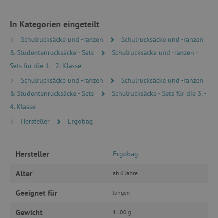
_lb
.agathaswelt.de
In Kategorien eingeteilt
Schulrucksäcke und -ranzen
Schulrucksäcke und -ranzen
_lb_ccc
.agathaswelt.de
& Studentenrucksäcke - Sets
Schulrucksäcke und -ranzen -
Sets für die 1. - 2. Klasse
Schulrucksäcke und -ranzen
Schulrucksäcke und -ranzen
& Studentenrucksäcke - Sets
Schulrucksäcke - Sets für die 3. -
4. Klasse
Hersteller
Ergobag
product_filter_remember
www.agathaswelt.de
_sp_ses.ab3e
www.agathaswelt.de
Hersteller
Ergobag
CookieScriptConsent
CookieScript
www.agathaswelt.de
Alter
ab 6 Jahre
Geeignet für
Jungen
Gewicht
1100 g