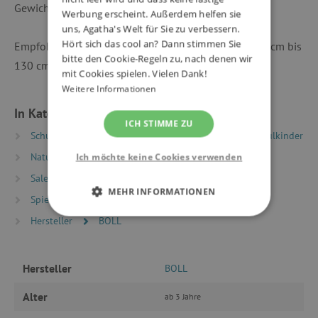
Gewicht: 250 g
Werbung erscheint. Außerdem helfen sie
uns, Agatha's Welt für Sie zu verbessern.
Hört sich das cool an? Dann stimmen Sie
Empfohlen für Kinder ab einer Körpergröße von 105 cm bis
bitte den Cookie-Regeln zu, nach denen wir
130 cm.
mit Cookies spielen. Vielen Dank!
Weitere Informationen
In Kategorien eingeteilt
ICH STIMME ZU
Schulrucksäcke und -ranzen
Rucksäcke für Vorschulkinder
Natur und Sport
Kinderrucksäcke für Ausflüge
Ich möchte keine Cookies verwenden
Sale %
SALE -50 %
MEHR INFORMATIONEN
Spielzeug nach Typ
Hersteller
BOLL
UNBEDINGT ERFORDERLICH
PERFORMANCE
Hersteller
BOLL
TARGETING
Alter
ab 3 Jahre