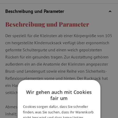
Beschreibung und Parameter
Beschreibung und Parameter
Der speziell für die Kleinsten ab einer Körpergröße von 105
cm hergestellte Kinderrucksack verfügt über ergonomisch
geformte Schultergurte und einen weich gepolsterten
Rücken für ein gesundes tragen. Zur Ausstattung gehören
außerdem ein an die Anatomie der Kleinsten angepasster
Brust- und Lendengurt sowie eine Reihe von Sicherheits-
Reflexionselementen vorne und hinten. Der Rucksack hat
ein Hauptfach mit Netz-Reißverschlusstasche und
Wir gehen auch mit Cookies
seitlichen Taschen.
fair um
Abmessungen: 220 x 330 x 170 mm,
Cookies sorgen dafür, dass Sie schneller
finden, was Sie suchen, dass Ihr Warenkorb
Inhalt: 10 l,
nicht leer wird und dass keine lästige