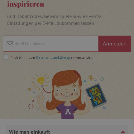
inspirieren
und Rabattcodes, Gewinnspiele sowie Events-
Einladungen per E-Mail zukommen lassen
_pinterest_ct_ua
Pinterest Inc.
.ct.pinterest.com
cjConsent
.agathaswelt.de
Anmelden
*
Ich bin mit der
Datenschutzerklärung
einverstanden.
FPAU
.agathaswelt.de
_lb
.agathaswelt.de
Wie man einkauft