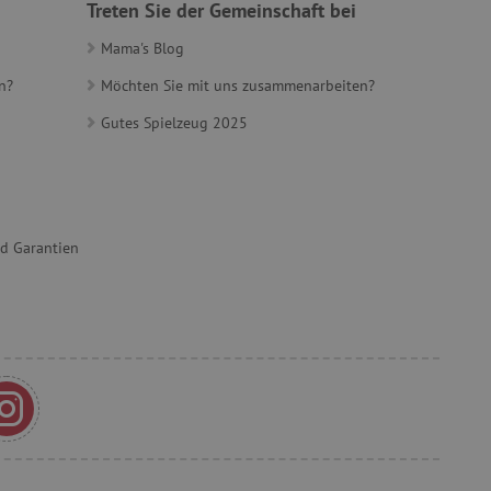
Treten Sie der Gemeinschaft bei
Mama's Blog
n?
Möchten Sie mit uns zusammenarbeiten?
t, um Benutzerverhalten
Gutes Spielzeug 2025
, um eine personalisierte
et, um zwischen Menschen
es ist für die Website von
ber die Nutzung ihrer
nd Garantien
t, um die
onalität der Website-
 verfolgen, um ihre
ern. Es kann auch an der
teiligt sein, um zu
Funktionen der Website
herung der Einwilligungs-
 des Nutzers für ihre
s erfasst Daten über die
n Bezug auf verschiedene
einstellungen, um
äferenzen in zukünftigen