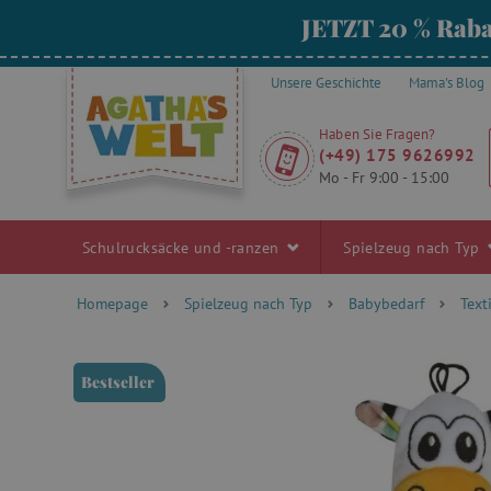
JETZT 20 % Raba
Unsere Geschichte
Mama's Blog
Haben Sie Fragen?
(+49) 175 9626992
Mo - Fr 9:00 - 15:00
Schulrucksäcke und -ranzen
Spielzeug nach Typ
Homepage
Spielzeug nach Typ
Babybedarf
Text
Bestseller