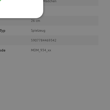
ür
Jungen, Mädchen
t in Europa
Ja
FUNKTIONALITÄT
26 cm
Typ
Spielzeug
5907784469342
ode
MOM_934_xx
g und die Kontoverwaltung.
žívaný k udržování
et, um zwischen Menschen
es ist für die Website von
ber die Nutzung ihrer
uf Pinterest Marketing