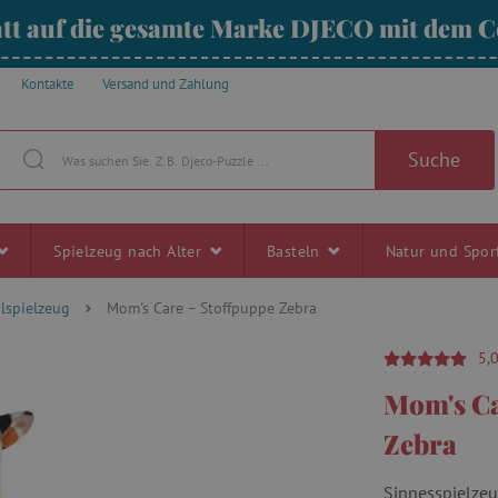
tt auf die gesamte Marke DJECO mit dem
Kontakte
Versand und Zahlung
Suche
Spielzeug nach Alter
Basteln
Natur und Spo
ilspielzeug
Mom's Care – Stoffpuppe Zebra
5,
Mom's Ca
Zebra
Sinnesspielzeu