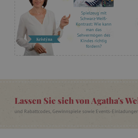
cjConsent
Spielzeug mit
Schwarz-Weiß-
FPAU
Kontrast: Wie kann
man das
Sehvermögen des
Kristýna
Kindes richtig
fördern?
_lb
_lb_ccc
product_filter_remember
_sp_ses.ab3e
Lassen Sie sich von Agatha's We
CookieScriptConsent
und Rabattcodes, Gewinnspiele sowie Events-Einladunge
__cf_bm