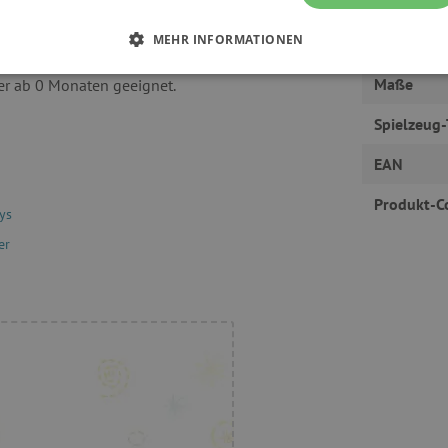
s trägt dazu bei, die Phantasie
Geeignet f
einer Kuschelfreund beim
MEHR INFORMATIONEN
Hergestell
 26 cm, sie wird in der EU aus
 ERFORDERLICH
PERFORMANCE
TARGETING
Maße
der ab 0 Monaten geeignet.
Spielzeug-
EAN
Unbedingt erforderlich
Performance
Targeting
Funktionalität
Produkt-C
ys
okies ermöglichen wesentliche Kernfunktionen der Website wie die Benutzeranmeldun
erlichen Cookies kann die Website nicht ordnungsgemäß verwendet werden.
er
Provider
/
Domäne
Ablaufdatum
Beschreibung
www.agathaswelt.de
4 Monate
Session
Univerzální identifikátor pou
PHP.net
proměnných relací uživatelů
www.agathaswelt.de
30 Minuten
Dieser Cookie wird verwend
Cloudflare Inc.
und Bots zu unterscheiden. Di
.vimeo.com
Vorteil, um gültige Berichte ü
Website zu erstellen.
1 Jahr
Dieser Cookie wird in Bezug a
Pinterest Inc.
gesetzt
.ct.pinterest.com