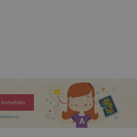
n Einwilligungszustand des
ebsite zu speichern.
, um benutzerspezifische
uf welche Seiten Benutzer
-Seiteninhalte basierend
cher anpassen oder
r Besucher sendet.
rý nám zajišťuje hledání
 Einwilligung des Nutzers
auf der Website zu
gesetzlicher
en, um eine Einwilligung
 Cookies zu erhalten.
ů
Anmelden
ie-Script.com-Dienst
ngseinstellungen für
rn. Das Cookie-Banner von
zerklärung
ungsgemäß funktionieren.
et, um zwischen Menschen
es ist für die Website von
ber die Nutzung ihrer