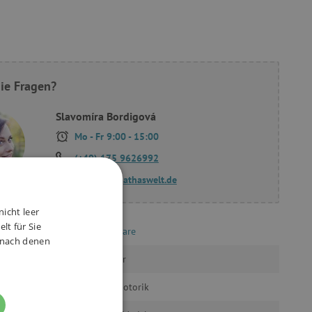
ie Fragen?
Slavomíra Bordigová
Mo - Fr 9:00 - 15:00
(+49) 175 9626992
fragen@agathaswelt.de
nicht leer
lt für Sie
Mom’s Care
, nach denen
ab 1 Jahr
Sinne, Motorik