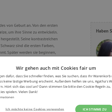
ndes von Geburt an. Von den ersten
Haben S
ize, um ihre Sinne zu entwickeln.
hergestellt. Seine kontrastreichen
 Schwarz sind die ersten Farben,
mmt. Später werden sie beginnen,
 Inneren des Spielzeugs ist eine
amkeit der Kinder auf sich zieht
Wir gehen auch mit Cookies fair um
eingenähten Etiketten sind für
en dafür, dass Sie schneller finden, was Sie suchen, dass Ihr Warenkorb 
e Feinmotorik und die Hand-
s keine lästige Werbung erscheint. Außerdem helfen sie uns, Agatha's We
Hersteller
rn. Hört sich das cool an? Dann stimmen Sie bitte den Cookie-Regeln zu
ies spielen. Vielen Dank!
Alter
rmationen
s Zebra hat Fingerlöcher in den
Fördert
eschichten erzählen oder sich
Ich möchte keine Cookies verwenden
ICH STIMME ZU