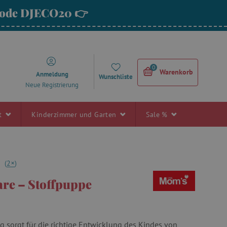
 Code DJECO20 👉
0
Warenkorb
Anmeldung
Wunschliste
Neue Registrierung
rt
Kinderzimmer und Garten
Sale %
+
0
(
2
)
re – Stoffpuppe
g sorgt für die richtige Entwicklung des Kindes von