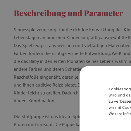
Beschreibung und Parameter
Sinnesspielzeug sorgt für die richtige Entwicklung des Ki
Lebenstagen an brauchen Kinder sorgfältig ausgewählte Re
Das Spielzeug ist aus weichen und vielfältigen Materialien 
Farben fördern die richtige visuelle Entwicklung. Weiß und
die das Baby in den ersten Monaten seines Lebens wahrni
andere Farben und deren Schattierungen wahrzunehmen. Im
Raschelfolie eingenäht, deren leises Geräusch die Aufmerks
und ihnen auditive Reize bietet. Die langen Ohren und die 
Cookies sorg
Kinder leicht zu greifen. Dadurch fördert das Spielzeug di
wird und das
Augen-Koordination.
zu verbesse
wir mit Cook
Weitere Info
Die Stoffpuppe ist das ideale Spielzeug für Kleinkinder. Da
Pfoten und im Kopf. Die Puppe kann mit Hilfe der Mutter G