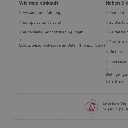
Wie man einkauft
Haben Sie
_sp_id.ab3e
Versand und Zahlung
Kontakte
Europaweiter Versand
Zeitleiste
featureFlagCheckoutExpe
FPID
Allgemeine Geschäftsbedingungen
Zeitleist
Rücktritt 
Schutz personenbezogener Daten (Privacy Policy)
__cf_bm
Umtausch,
Impressu
FPLC
Bedingungen
Garantien
VISITOR_PRIVACY_METAD
Agatha's Wel
(+49) 175 