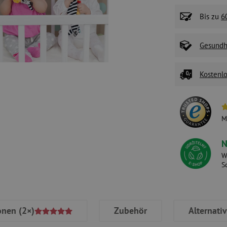
Bis zu
6
Gesundhe
Kostenlo
M
N
W
S
onen
(2×)
Zubehör
Alternati