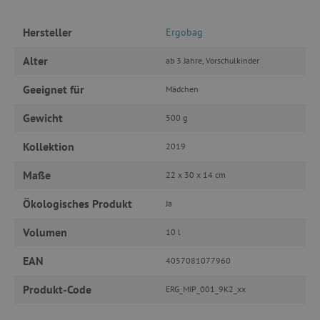
Targeting
Funktionalität
Hersteller
Ergobag
Unbedingt erforderliche Cookies ermöglichen
wesentliche Kernfunktionen der Website wie die
Alter
ab 3 Jahre, Vorschulkinder
Benutzeranmeldung und die Kontoverwaltung.
Ohne die unbedingt erforderlichen Cookies
Geeignet für
kann die Website nicht ordnungsgemäß
Mädchen
verwendet werden.
Gewicht
500 g
Name
Provider
/
Domäne
featureFlagIdentifier
www.agathaswelt.de
Kollektion
2019
PHPSESSID
PHP.net
www.agathaswelt.de
Maße
22 x 30 x 14 cm
Ökologisches Produkt
Ja
__cf_bm
Cloudflare Inc.
.vimeo.com
Volumen
10 l
EAN
4057081077960
Produkt-Code
ERG_MIP_001_9K2_xx
_pinterest_ct_ua
Pinterest Inc.
.ct.pinterest.com