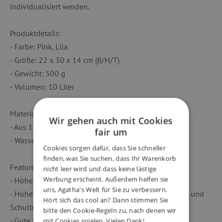
individualisiert werden.
Produktdetails:
- Farbe: Pink, Lila
- Größe: 22 x 30 x 14 cm (B/H/T)
- Gewicht: 500 g
- Volumen: 10 Liter
Material:
Wir gehen auch mit Cookies
- Aus 15,6 recycelten PET-Flaschen (0,5 l)
fair um
- Wasser- und schmutzabweisend
Cookies sorgen dafür, dass Sie schneller
finden, was Sie suchen, dass Ihr Warenkorb
Features:
nicht leer wird und dass keine lästige
Werbung erscheint. Außerdem helfen sie
- Höhenverstellbarer Brustgurt
uns, Agatha's Welt für Sie zu verbessern.
- Hoher Tragekomfort durch gepolsterten Beckengurt und
Hört sich das cool an? Dann stimmen Sie
Schulterträger
bitte den Cookie-Regeln zu, nach denen wir
- Gute Sichtbarkeit durch Reflektoren rundherum
mit Cookies spielen. Vielen Dank!