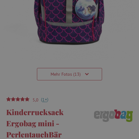
Mehr Fotos (13)
(
)
+
1
5,0
Kinderrucksack
Ergobag mini -
PerlentauchBär