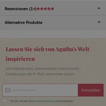
Rezensionen
(1×)
cjConsent
.agathaswelt.de
Alternative Produkte
FPAU
.agathaswelt.de
Lassen Sie sich von Agatha's Welt
inspirieren
und Rabattcodes, Gewinnspiele sowie Events-
_lb
.agathaswelt.de
Einladungen per E-Mail zukommen lassen
_lb_ccc
.agathaswelt.de
Anmelden
*
Ich bin mit der
Datenschutzerklärung
einverstanden.