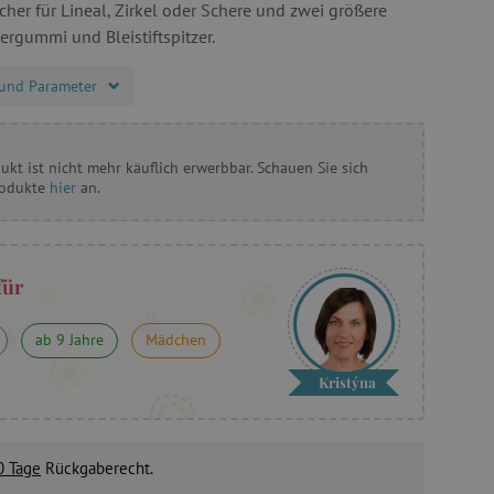
ächer für Lineal, Zirkel oder Schere und zwei größere
ergummi und Bleistiftspitzer.
und Parameter
ukt ist nicht mehr käuflich erwerbbar. Schauen Sie sich
rodukte
hier
an.
für
ab 9 Jahre
Mädchen
Kristýna
0 Tage
Rückgaberecht.