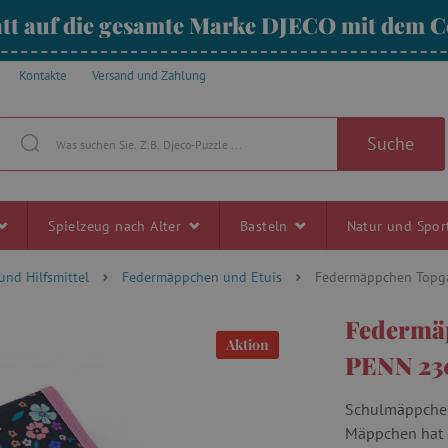
tt auf die gesamte Marke DJECO mit dem
Kontakte
Versand und Zahlung
Suche
Spielzeug nach Alter
Basteln
Natur und Spo
und Hilfsmittel
Federmäppchen und Etuis
Federmäppchen Topg
Federmä
Aktion
PENN 23
Schulmäppchen 
Mäppchen hat 2