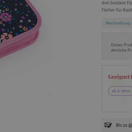
drei breitere F
Fächer für Radi
Beschreibung 
Dieses Prod
ähnliche P
Geeignet 
ab 6 Jahre
Bis zu
6