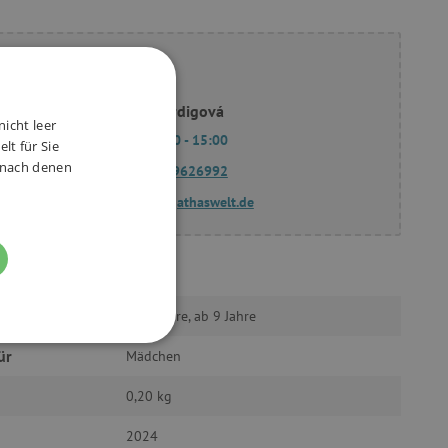
ie Fragen?
Slavomíra Bordigová
nicht leer
Mo - Fr 9:00 - 15:00
lt für Sie
, nach denen
(+49) 175 9626992
fragen@agathaswelt.de
Topgal
ab 6 Jahre, ab 9 Jahre
FUNKTIONALITÄT
ür
Mädchen
0,20 kg
2024