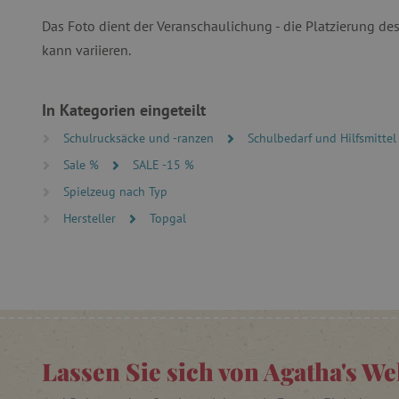
Das Foto dient der Veranschaulichung - die Platzierung d
Unbedingt erforderliche Co
Ohne die unbedingt erford
kann variieren.
Name
featureFlagIdentifier
In Kategorien eingeteilt
PHPSESSID
Schulrucksäcke und -ranzen
Schulbedarf und Hilfsmitte
__cf_bm
Sale %
SALE -15 %
Spielzeug nach Typ
Hersteller
Topgal
_pinterest_ct_ua
cjConsent
FPAU
Lassen Sie sich von Agatha's We
_lb