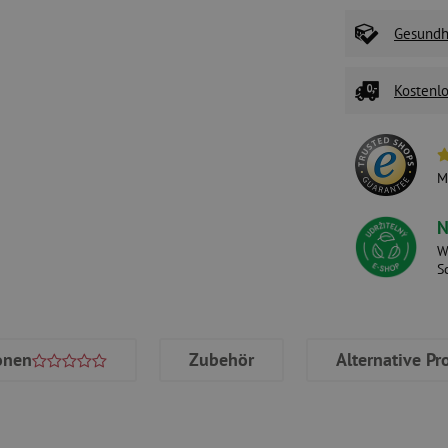
Gesundhe
Kostenlo
M
N
W
S
onen
Zubehör
Alternative Pr