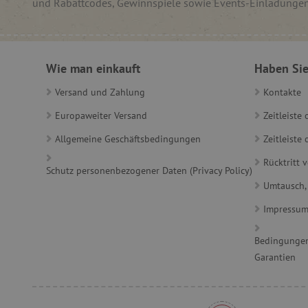
und Rabattcodes, Gewinnspiele sowie Events-Einladunge
_lb_ccc
Wie man einkauft
Haben Sie
product_filter_remember
Versand und Zahlung
Kontakte
_sp_ses.ab3e
CookieScriptConsent
Europaweiter Versand
Zeitleiste
Allgemeine Geschäftsbedingungen
Zeitleist
__cf_bm
Rücktritt 
Schutz personenbezogener Daten (Privacy Policy)
Umtausch,
Impressu
_sp_id.ab3e
featureFlagCheckoutExpe
Bedingungen
Garantien
FPID
__cf_bm