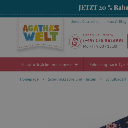
JETZT 20 % Raba
Unsere Geschichte
Mama's Blog
Haben Sie Fragen?
(+49) 175 9626992
Mo - Fr 9:00 - 15:00
Schulrucksäcke und -ranzen
Spielzeug nach Typ
Homepage
Schulrucksäcke und -ranzen
Schulbedarf 