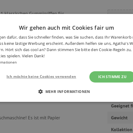
21 klassischen Gummigriffen für
Haben S
rkel oder Schere und zwei größeren
Wir gehen auch mit Cookies fair um
pe aus transparenter Folie
 Spickzettel verwendet :-)
en dafür, dass Sie schneller finden, was Sie suchen, dass Ihr Warenkorb 
s keine lästige Werbung erscheint. Außerdem helfen sie uns, Agatha's We
rn. Hört sich das cool an? Dann stimmen Sie bitte den Cookie-Regeln zu
g alle Schreibutensilien Ihrer
ies spielen. Vielen Dank!
ißverschlüsse mit großen
rmationen
chens ermöglichen.
Ich möchte keine Cookies verwenden
ICH STIMME ZU
Hersteller
off und die darauf gedruckten
MEHR INFORMATIONEN
klassische Buntstifte, Filzstifte
Alter
 ERFORDERLICH
PERFORMANCE
TARGETING
Geeignet f
chmaschine! Es ist mit Papier
Gewicht
Kollektion
Unbedingt erforderlich
Performance
Targeting
Funktionalität