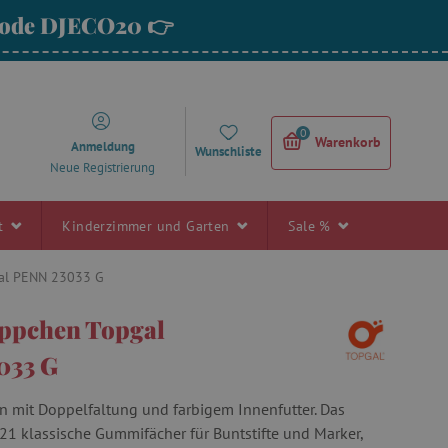
 Code DJECO20 👉
0
Warenkorb
Anmeldung
Wunschliste
Neue Registrierung
rt
Kinderzimmer und Garten
Sale %
al PENN 23033 G
ppchen Topgal
033 G
mit Doppelfaltung und farbigem Innenfutter. Das
1 klassische Gummifächer für Buntstifte und Marker,