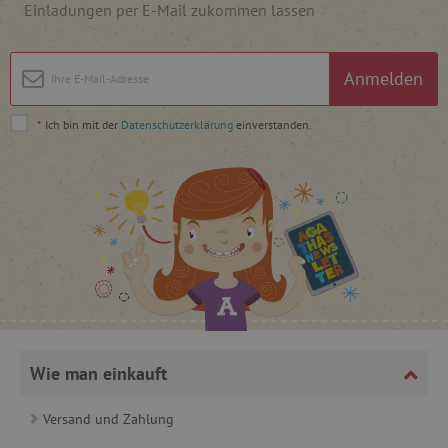
Einladungen per E-Mail zukommen lassen
Anmelden
*
Ich bin mit der
Datenschutzerklärung
einverstanden.
_lb
.agathaswelt.de
_lb_ccc
.agathaswelt.de
product_filter_remember
www.agathaswelt.de
Wie man einkauft
_sp_ses.ab3e
www.agathaswelt.de
Versand und Zahlung
CookieScriptConsent
CookieScript