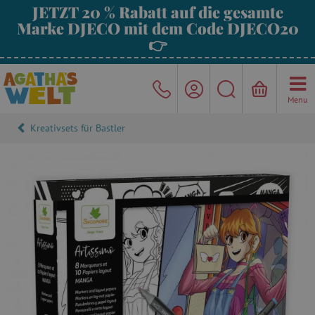
JETZT 20 % Rabatt auf die gesamte
Marke DJECO mit dem Code DJECO20
👉
Menu
Kreativsets für Bastler