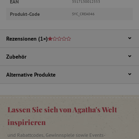
EAN
3517130012553
Name
Provider
/
Domäne
Produkt-Code
SYC_CREA046
featureFlagIdentifier
www.agathaswelt.de
PHPSESSID
PHP.net
www.agathaswelt.de
Rezensionen
(1×)
__cf_bm
Cloudflare Inc.
.vimeo.com
Zubehör
Alternative Produkte
_pinterest_ct_ua
Pinterest Inc.
.ct.pinterest.com
cjConsent
.agathaswelt.de
Lassen Sie sich von Agatha's Welt
inspirieren
FPAU
.agathaswelt.de
und Rabattcodes, Gewinnspiele sowie Events-