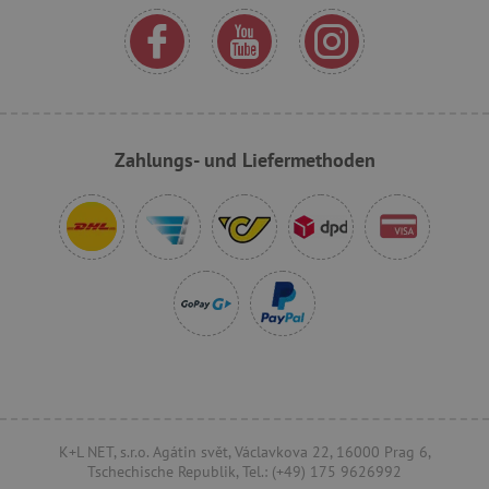
.onesignal.com
FPLC
.agathaswelt.de
Zahlungs- und Liefermethoden
VISITOR_PRIVACY_METADATA
YouTube
.youtube.com
K+L NET, s.r.o. Agátin svět, Václavkova 22, 16000 Prag 6,
Tschechische Republik, Tel.: (+49) 175 9626992