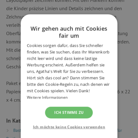
die Kinder präzise Linien und Details zeichnen und den
Zeichnungen lebendige und ausdrucksstarke Farben
verleihen. Das Papier mit seiner weichen und glatten
Wir gehen auch mit Cookies
Oberfläche sorgt dafür, dass die Farben schön zur Geltung
fair um
kommen und die Mangas zu wahren Kunstwerken werden.
Cookies sorgen dafür, dass Sie schneller
Mit diesem kreativen Set können junge Illustratoren
finden, was Sie suchen, dass Ihr Warenkorb
schnell ihre Fähigkeiten verbessern und ihre eigenen
nicht leer wird und dass keine lästige
Werbung erscheint. Außerdem helfen sie
Geschichten kreieren.
uns, Agatha's Welt für Sie zu verbessern.
Hört sich das cool an? Dann stimmen Sie
Paket enthält: 8 Marker und 10 Layouts von Manga-
bitte den Cookie-Regeln zu, nach denen wir
mit Cookies spielen. Vielen Dank!
Papieren und Anweisungen. Die Abmessungen sind 26 x 22
Weitere Informationen
x 4 cm.
ICH STIMME ZU
In Kategorien eingeteilt
Ich möchte keine Cookies verwenden
Basteln
Kreativsets und Basteln
Kreativsets für