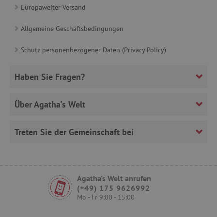
www.agathaswelt.de
Europaweiter Versand
Allgemeine Geschäftsbedingungen
Schutz personenbezogener Daten (Privacy Policy)
__cf_bm
Cloudflare Inc.
Haben Sie Fragen?
.heureka.cz
Über Agatha's Welt
Treten Sie der Gemeinschaft bei
_sp_id.ab3e
www.agathaswelt.de
featureFlagCheckoutExperimentVariant
www.agathaswelt.de
FPID
.agathaswelt.de
Agatha's Welt anrufen
(+49) 175 9626992
Mo - Fr 9:00 - 15:00
__cf_bm
Cloudflare Inc.