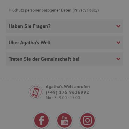
Schutz personenbezogener Daten (Privacy Policy)
FPLC
.agathaswelt.de
Haben Sie Fragen?
Über Agatha's Welt
Treten Sie der Gemeinschaft bei
VISITOR_PRIVACY_METADATA
YouTube
.youtube.com
Agatha's Welt anrufen
(+49) 175 9626992
Mo - Fr 9:00 - 15:00