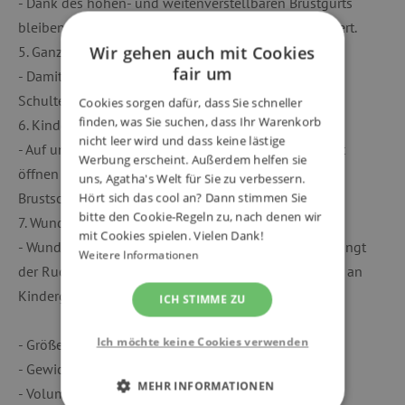
- Dank des höhen- und weitenverstellbaren Brustgurts
bleiben die Träger auf den Schultern stets sicher fixiert.
Wir gehen auch mit Cookies
5. Ganz weich
fair um
- Damit sich Tragen wie Kuscheln anfühlt, sind die
Schulterpolster super weich.
Cookies sorgen dafür, dass Sie schneller
finden, was Sie suchen, dass Ihr Warenkorb
6. Kinderleicht
nicht leer wird und dass keine lästige
- Auf und zu … so kinderleicht lässt sich der Brustgurt
Werbung erscheint. Außerdem helfen sie
öffnen und schließen. Die gelben Druckpunkte der
uns, Agatha's Welt für Sie zu verbessern.
Brustschnalle geben dabei praktische Hilfestellung.
Hört sich das cool an? Dann stimmen Sie
bitte den Cookie-Regeln zu, nach denen wir
7. Wunderbar anhänglich
mit Cookies spielen. Vielen Dank!
- Wunderbar anhänglich: Sogar wenn er Pause hat hängt
Weitere Informationen
der Rucksack dank des verstärktem Tragegriffs sicher an
Kindergarten-Garderoben oder Elternhänden.
ICH STIMME ZU
Ich möchte keine Cookies verwenden
- Größe: 17 x 25 x 11 cm (B/H/T)
- Gewicht: ca. 200 g
MEHR INFORMATIONEN
- Volumen:: ca. 4 Liter