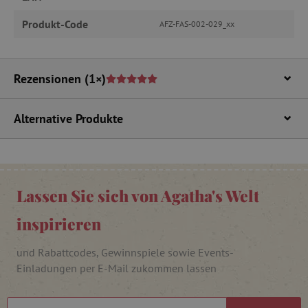
Produkt-Code
AFZ-FAS-002-029_xx
_lb
.agathaswelt.de
Rezensionen
(1×)
_lb_ccc
.agathaswelt.de
Alternative Produkte
Lassen Sie sich von Agatha's Welt
inspirieren
product_filter_remember
www.agathaswelt.de
und Rabattcodes, Gewinnspiele sowie Events-
_sp_ses.ab3e
www.agathaswelt.de
Einladungen per E-Mail zukommen lassen
CookieScriptConsent
CookieScript
www.agathaswelt.de