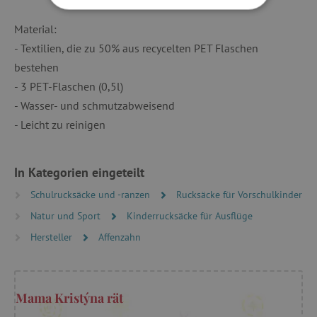
UNBEDINGT ERFORDERLICH
Material:
- Textilien, die zu 50% aus recycelten PET Flaschen
PERFORMANCE
bestehen
TARGETING
- 3 PET-Flaschen (0,5l)
- Wasser- und schmutzabweisend
FUNKTIONALITÄT
- Leicht zu reinigen
In Kategorien eingeteilt
Unbedingt erforderlich
Performance
Schulrucksäcke und -ranzen
Rucksäcke für Vorschulkinder
Targeting
Funktionalität
Natur und Sport
Kinderrucksäcke für Ausflüge
Unbedingt erforderliche Cookies ermöglichen
Hersteller
Affenzahn
wesentliche Kernfunktionen der Website wie die
Benutzeranmeldung und die Kontoverwaltung.
Ohne die unbedingt erforderlichen Cookies
kann die Website nicht ordnungsgemäß
verwendet werden.
Mama Kristýna rät
Name
Provider
/
Domäne