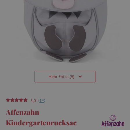
Mehr Fotos (9)
(
)
+
1
5,0
Affenzahn
Kindergartenrucksac